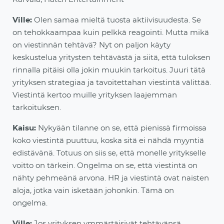
Ville:
Olen samaa mieltä tuosta aktiivisuudesta. Se
on tehokkaampaa kuin pelkkä reagointi. Mutta mikä
on viestinnän tehtävä? Nyt on paljon käyty
keskustelua yritysten tehtävästä ja siitä, että tuloksen
rinnalla pitäisi olla jokin muukin tarkoitus. Juuri tätä
yrityks
en strategiaa ja tavoitettahan viestintä välittää.
Viestintä kertoo muille yrityksen laajemman
tarkoituksen.
Kaisu:
Nykyään tilanne on se, että pienissä firmoissa
koko viestintä puuttuu, koska sitä ei nähdä myyntiä
edistävänä. Totuus on siis se, että monelle yritykselle
voitto on tärkein. Ongelma on se, että viestintä on
nähty pehmeänä arvona. HR ja viestintä o
vat naisten
aloja, jotka vain isketään johonkin. Tämä on
ongelma.
Ville:
Jos yrityksen
ymmärtäisivät
tehtävänsä