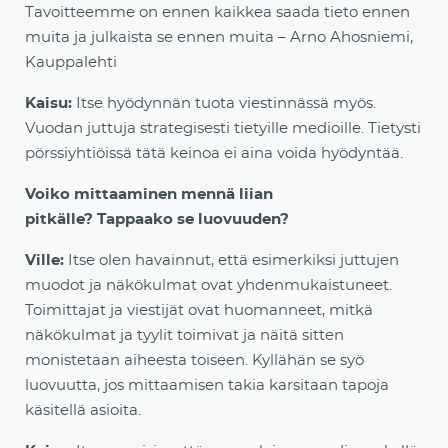
Tavoitteemme on ennen kaikkea saada tieto ennen
muita ja julkaista se ennen muita – Arno Ahosniemi,
Kauppalehti
Kaisu:
Itse hyödynnän tuota viestinnässä myös.
Vuodan juttuja strategisesti tietyille medioille. Tietysti
pörssiyhtiöissä tätä keinoa ei aina voida hyödyntää.
Voiko mittaaminen
mennä liian
pitkälle?
Tappaako se luovuuden
?
Ville:
Itse olen havainnut, että esimerkiksi
juttujen
muodot ja näkökulmat ovat yhdenmukaistuneet.
Toimittajat ja viestijät ovat huomanneet, mitkä
näkökulmat ja tyylit toimivat ja näitä sitten
monistetaan aiheesta toiseen. Kyllähän se syö
luovuutta, jos mittaam
isen takia karsitaan tapoja
käsitellä asioita.