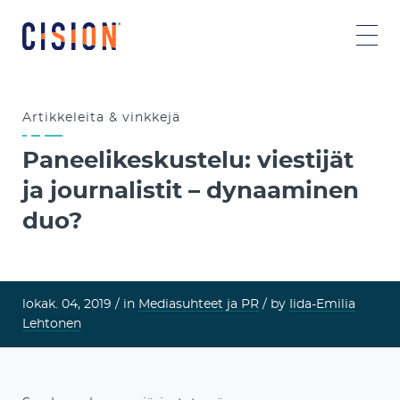
Artikkeleita & vinkkejä
Paneelikeskustelu: viestijät
ja journalistit – dynaaminen
duo?
lokak. 04, 2019 /
in
Mediasuhteet ja PR
/ by
Iida-Emilia
Lehtonen