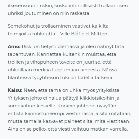
itsesensuurin riskin, koska inhimillisesti trollaamisen
uhriksi joutuminen on nii
n raskasta.
Somekohut ja trollaaminen vaativat kaikilta
toimijoilta rohkeutta – Ville Blåfield, Miltton
Arno:
Riski on tietysti olemassa ja olen nähnyt tätä
tapahtuvan. Kannattaa kuitenkin muistaa, että
trollien ja vihapuheen tavoite on juuri se, että
uhkaillaan mediaa luopumaan aiheesta. Näissä
tilanteissa työyhteisön tuki on todella tärkeää.
Kaisu:
Näen, että tämä on uhka myös yrityksissä.
Yrityksen johto ei halua päätyä klikkiotsikoihin ja
somekohun keskelle. Korkein johto on nykyään
entistä kiinnostuneempi viestinnästä ja sitä mitataan,
mutta samalla kasvavat paineet siitä,
mitä viestitään.
Aina on se pelko, että viesti vaihtuu matkan varrella.