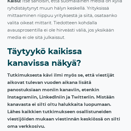
Kaisu:
Itse sanoisin, että suomalainen media on kyllä
ryhdistäytynyt muun hälyn keskellä. Yrityksissä
mittaaminen riippuu yrityksestä ja siitä, osataanko
valita oikeat mittarit. Tiedotteen kohdalla
avausprosentilla ei ole hirveästi väliä, jos yksikään
media ei ole sitä julkaissut.
Täytyykö kaikissa
kanavissa näkyä?
Tutkimuksesta kävi ilmi myös se, että viestijät
aikovat tulevan vuoden aikana lisätä
panostuksiaan moniin kanaviin, etenkin
Instagramiin, LinkedIniin ja Twitteriin. Mistään
kanavasta ei silti oltu halukkaita luopumaan.
Lähes kaikkien tutkimukseen osallistuneiden
viestijöiden mukaan viestinnän keskiössä on silti
oma verkkosivu.