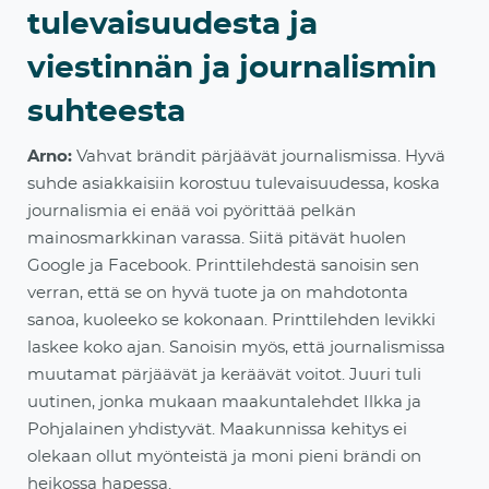
tulevaisuudesta ja
viestinnän ja journalismin
suhteesta
Arno:
Vahvat brändit pärjäävät journalismissa. Hyvä
suhde asiakkaisiin korostuu tulevaisuudessa, koska
journalismia ei enää voi pyörittää pelkän
mainosmarkkinan varassa. Siitä pitävät huolen
Google ja Facebook. Printtilehdestä sanoisin sen
verran, että se on hyvä tuote
ja on mahdotonta
sanoa, kuoleeko se kokonaan. Printtilehden levikki
laskee koko ajan. Sanoisin myös, että journalismissa
muutamat pärjäävät ja keräävät voitot. Juuri tuli
uutinen, jonka mukaan maakuntalehdet Ilkka ja
Pohjalainen yhdistyvät. Maakunnissa kehitys ei
olekaan ollut myö
nteistä ja moni pieni brändi on
heikossa hapessa.