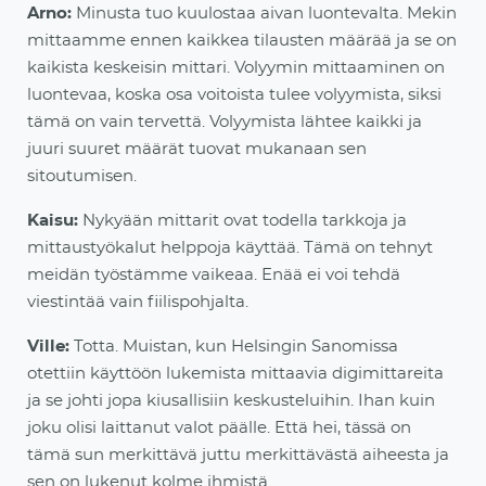
Arno:
Minusta tuo kuulostaa aivan luontevalta. Mekin
mittaamme ennen kaikkea tilausten määrää ja se on
kaikista keskeisin mittari. Volyymin mittaaminen on
luontevaa, koska osa voitoista tulee volyy
mista, siksi
tämä on vain tervettä. Volyymista lähtee kaikki ja
juuri suuret määrät tuovat mukanaan sen
sitoutumisen.
Kaisu:
Nykyään mittarit ovat todella tarkkoja ja
mittaus
työkalut helppoja käyttää. Tämä on tehnyt
meidän työstämme vaikeaa. Enää ei voi tehdä
viestintää vain fiilispohjalta.
Ville:
Totta. Muistan, kun Helsingin Sanomissa
otettiin käyttöön lukemista mittaavia digimittareita
ja se johti jopa kiusallisiin keskusteluihin. Ihan kuin
joku
olisi laittanut valot päälle. Että hei, t
ässä on
tämä
sun
merkittävä juttu merkittävästä aiheesta ja
sen on lukenut kolme ihmistä.