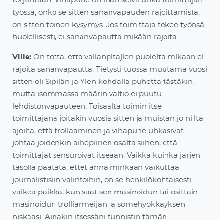
torjuntaan. Vihapuhe on ihan selvä uhka toimittajan
työssä, onko se sitten sananvapauden rajoittamista,
on sitten toinen kysymys. Jos toimittaja tekee työnsä
huolellisesti, ei sananvapautta mikään rajoita.
Ville:
On totta, että vallanpitäjien puolelta mikään ei
rajoita sananvapautta. Tietysti tuossa muutama vuosi
sitten oli Sipilän ja Ylen kohdalla puhetta tästäkin,
mutta isommassa määrin valtio ei puutu
lehdistönvapauteen. Toisaalta
toimin itse
toimittajana joitakin vuosia sitten ja muistan jo niiltä
ajoilta, että trollaaminen ja vihapuhe uhkasivat
johtaa joidenkin aihepiirien osalta siihen, että
toimittajat sensuroivat itseään. Vaikka kuinka järjen
tasolla päätätä, ettet a
nna minkään vaikuttaa
journalistisiin valintoihin, on se henkilökohtaisesti
vaikea paikka, kun saat sen masinoidun tai osittain
masinoidun trolliarmeijan ja somehyökkäyksen
niskaasi. Ainakin itsessäni tunnistin tämän