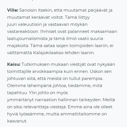
Ville:
Sanoisin itsekin, että muutamat pärjäävät ja
muutamat keräävät voitot. Tämä liittyy
juuri
valeuutisiin ja vastaavan möykän
vastareaktioon. Ihmiset ovat palanneet maksamaan
laatujournalismista ja tämä ilmiö vaatii suuria
majakoita. Tämä sataa isojen toimijoiden laariin, ei
välttämättä
Kalajokilaakso-lehden laariin.
Kaisu:
Tutkimuksen mukaan viestijät ovat nykyään
toimittajille arvokkaampia kuin ennen. Uskon sen
johtuvan siitä, että meistä on tullut parempia.
Olemme lähempänä johtoa, tiedämme, mitä
tapahtuu. Ylin johto on myös
ymmärtänyt
narraation
hallinnan tärkeyden. Meillä
on siksi relevantteja viestejä
. Emme aina ole olleet
hyviä työssämme, mutta ammattitaitomme on
kasvanut.