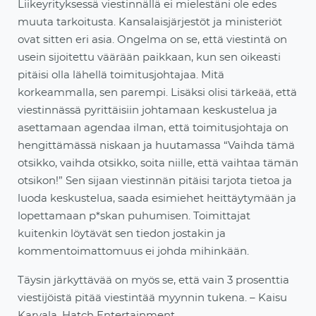
Liikeyrityksessä viestinnällä ei mielestäni ole edes
muuta tarkoitusta.
Kansalaisjärjestöt ja ministeriöt
ovat sitten eri asia. Ongelma on se, että viestintä on
usein sijoitettu väärään paikkaan, kun sen oikeasti
pitäisi olla lähellä toimitusjohtajaa. Mitä
korkeammalla, sen parempi. Lisäksi olisi tärkeää, että
viestinnässä pyrittäisiin
johtamaan keskustelua ja
asettamaan agendaa ilman, että toimitusjohtaja on
hengittämässä niskaan ja huutamassa “Vaihda tämä
otsikko, vaihda otsikko, soita niille, että vaihtaa tämän
otsikon!” Sen sijaan vie
stinnän pitäisi tarjota tietoa ja
luoda keskustelua, saada esimiehet heittäytymään ja
lopettamaan p*
skan
puhumisen. Toimittajat
kuitenkin löytävät sen tiedon jostakin ja
kommentoimattomuus ei johda mihinkään.
Täysin järkyttävää on myös se, että vain 3 prosenttia
viestijöistä pitää viestintää myynnin tukena. – Kaisu
Karvala, Hatch Entertainment