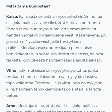
Miltä tämä kuulostaa?
Kaisu:
Kyllä jostakin pitäisi myös pihistää. On hullua
olla joka paikassa vain siksi, että kanavia on monta.
Vähän oudoksun myös tuota, että omat kotisivut
nähdään jonakin dynaamisena viestintäkanavana. En
ymmärrä. Nyt olisi viestijöillä herätyksen
paikka.
Monikanavaisuuden sijaan panostaisin
henkilökohtaisiin suhteisiin ihmisten kanssa, ne ovat
tärkeitä, kun oikeasti halutaan saada asioita aikaan.
Ville:
Tutkimuksessa
oli myös yksityiskohta, jonka
mukaan tiedotustilaisuudet ovat nykyään laskeva
tapa vaikuttaa. Toimittajilla ja viestijöillä on nykyään
kiire, halutaan tehokkaampia tapoja etsiä ja tarjota
tietoa.
Arno:
Moni ajattelee, että pitäisi olla joka paikassa