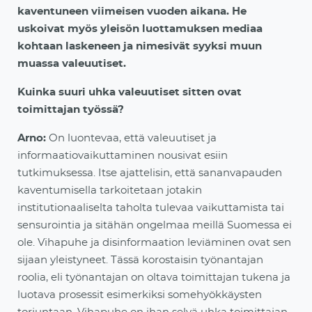
kaventuneen viimeisen vuoden aikana. He
uskoivat myös yleisön luottamuksen mediaa
kohtaan laskeneen ja nimesivät syyksi muun
muassa valeuutiset.
Kuinka suuri uhka valeuutiset sitten ovat
toimittajan työssä?
Arno:
On luontevaa, että valeuutiset ja
informaatiovaikuttaminen nousivat esiin
tutkimuksessa. Itse ajattelisin, että sananvapauden
kaventumisella tarkoitetaan jotakin
institutionaaliselta taholta tulevaa vaikuttamista tai
sensurointia ja sitähän ongelmaa meillä Suomessa ei
ole. Vihapuhe ja disinformaation leviäminen ovat sen
sijaan yleistyneet. Tässä korostaisin työnantajan
roolia, eli työnantajan on oltava toimittajan tukena ja
luotava prosessit esimerkiksi somehyökkäysten