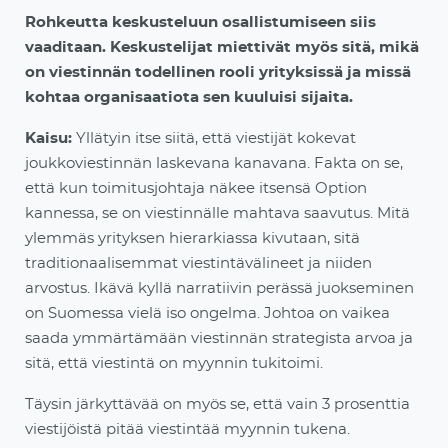
Rohkeutta keskusteluun osallistumiseen siis
vaaditaan. Keskustelijat miettivät myös sitä, mikä
on viestinnän todellinen rooli yrityksissä ja missä
kohtaa organisaatiota sen kuuluisi sijaita.
Kaisu:
Yllätyin itse siitä, että viestijät kokevat
joukkoviestinnän laskevana kanavana. Fakta on se,
että kun toimitusjohtaja näkee itsensä Option
kannessa, se on viestinnälle mahtava saavutus. Mitä
ylemmäs yrityksen hierarkiassa kivutaan, sitä
traditionaalisemmat viestintävälineet
ja niiden
arvostus. Ikävä kyllä narratiivin perässä juokseminen
on Suomessa vielä iso ongelma. Johtoa on vaikea
saada ymmärtämään viestinnän strategista arvoa ja
sitä, että viestintä on myynnin tukitoimi.
Täysin järkyttävää on myös se, että vain 3 prosenttia
viestijöistä pitää viestintää myynnin tukena.