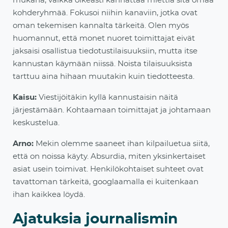
mukana, vaikka oikeasti kannattaa miettiä sitä omaa
kohderyhmää. Fokusoi niihin kanaviin, jotka ovat
oman tekemisen
kannalta tärkeitä. Olen myös
huomannut, että monet nuoret toimittajat eivät
jaksaisi osallistua tiedotustilaisuuksiin, mutta itse
kannustan käymään niissä. Noista tilaisuuksista
tarttuu aina hihaan muutakin kuin tiedotteesta.
Kaisu:
Viestijöitäkin kyllä kannustaisin näitä
järjestämään.
Kohtaamaan toimittajat ja johtamaan
keskustelua.
Arno:
Mekin olemme saaneet ihan kilpailuetua siitä,
että on noissa käyty. Absurdia, miten yksinkertaiset
asiat usein toimivat. Henkilökohtaiset suhteet ovat
tavattoman tärkeitä, googlaamalla ei kuitenkaan
ihan kaikkea löydä.
Ajatuksia journalismin