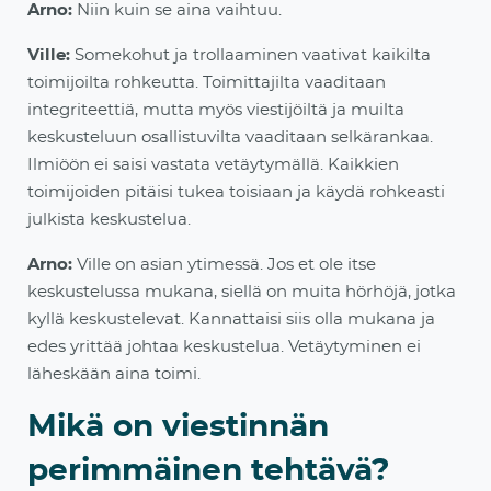
Arno:
Niin kuin se aina vaihtuu.
Ville:
Somekohut ja trollaaminen vaativat kaikilta
toimijoilta rohkeutta. Toimittajilta vaaditaan
integriteettiä, mutta myös viestijöiltä ja muilta
keskusteluun osallistuvilta vaadita
an selkärankaa.
Ilmiöön ei saisi vastata vetäytymällä. Kaikkien
toimijoiden pitäisi tukea toisiaan ja käydä rohkeasti
julkista keskustelua.
Arno:
Ville on asian ytimessä. Jos et ole itse
keskustelussa mukana, siellä on muita hörhöjä, jotka
kyllä keskustelevat. Kannattaisi siis olla m
ukana ja
edes yrittää johtaa keskustelua. Vetäytyminen ei
läheskään aina toimi.
Mikä on viestinnän
perimmäinen tehtävä?