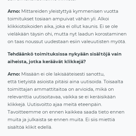
Arno:
Mittareiden yleistyttyä kymmenisen vuotta
toimitukset tosiaan ampuivat vähän yli. Alkoi
klikkiotsikoiden aika, joka ei ollut kaunis. Ei se ole
vieläkään täysin ohi, mutta nyt laadun korostaminen
on taas
noussut uudestaan esiin valeuutisten myötä.
Tehdäänkö toimituksissa nykyään sisältöjä vain
aiheista, jotka keräävät klikkejä?
Arno:
Missään ei ole lakisääteisesti sanottu,
että
tietyistä asioista pitäisi aina uutisoida. Toisaalta
toimittajan ammattitaitoa on arvioida, mikä on
relevanttia uutisoitavaa, vaikka se ei keräisikään
klikkejä. Uutisvoitto ajaa meitä eteenpäin.
Tavoitteemme on ennen kaikkea saada tieto ennen
muita ja julkaista se ennen muita. Ei siis miettiä
sisält
öä klikit edellä.