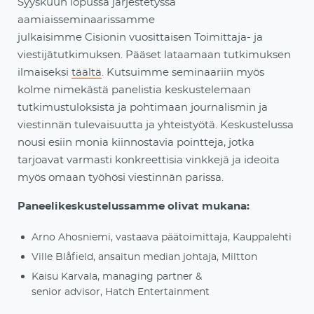
Syyskuun lopussa järjestetyssä
aamiaisseminaarissamme
julkaisimme
Cisionin
vuosittaisen Toimittaja- ja
viestijätutkimuksen. Pääset lataamaan tutkimuksen
ilmaiseksi
täältä
. Kutsuimme seminaariin myös
kolme nimekästä panelistia keskustelemaan
tutkimustuloksista ja pohtimaan journalismin ja
viestinnän tulevaisuutta ja yhteistyötä. Keskustelussa
nousi esiin monia kiinnostavia pointteja, jotka
tarjoavat varmasti konkreettisia vinkkejä ja ideoita
myös omaan työhösi viestinnän parissa.
Paneelikeskustelussamme
olivat
mukana:
Arno
Ahosniemi
, vastaava päätoimittaja, Kauppalehti
Ville Blåfield, ansaitun median johtaja,
Miltton
Kaisu
Karvala
,
managing
partner
&
senior
advis
o
r
,
Hatch
Entertainment