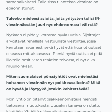
samanaikaisesti. Tällaisissa tilanteissa viestintä on
epäonnistunut.
Tuleeko mieleesi asioita, joita yritysten tulisi IR-
viestinnässään juuri nyt ehdottomasti välttää?
Nytkään ei pidä ylikorostaa hyviä uutisia. Sijoittajat
arvostavat rehellistä, vastuullista viestintää, jossa
kerrotaan avoimesti sekä hyvät että huonot uutiset
oikeassa mittakaavassa. Pieniä hyviä uutisia ei pidä
liioitella positiivisen reaktion toivossa, ei nyt eikä
muulloinkaan.
Miten suomalaiset pörssiyhtiöt ovat mielestäsi
hoitaneet viestinnän nyt poikkeusaikoina? Mikä
on hyvää ja löytyykö jotakin kehitettävää?
Moni yhtiö on pitänyt osakkeenomistajia hienosti
tietoisena muutoksista. Uusiakin kanavia on otettu
käyttöön. Yhtiöitä näkyy aikaisempaa enemmän ja