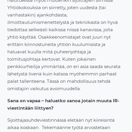
haluttaessa myös muidenkin sijoittajien silmissä.
Yhtiökokouksia on siirretty, joten uudesta (tai
vanhastakin) ajankohdasta,
ilmoittautumismenettelystä ja tekniikasta on hyvä
tiedottaa selkeästi kaikissa niissä kanavissa, joita
yhtiö käyttää. Osakkeenomistajat ovat juuri nyt
erittäin kiinnostuneita yhtiön kuulumisista ja
haluavat kuulla mitä puheenjohtaja ja
toimitusjohtaja kertovat. Kuten jokainen
penkkiurheilija ymmärtää, on eri asia saada seurata
lähetystä livenä kuin katsoa myöhemmin parhaat
palat tallenteena. Tässä on mahdollisuus tehdä
omistajiin vaikutus avoimuudella.
Sana on vapaa – haluatko sanoa jotain muuta IR-
viestintään liittyen?
Sijoittajasuhdeviestinnässä eletään nyt kiireisintä
aikaa koskaan. Tekemäänne työtä arvostetaan