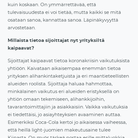
kuin koskaan. On ymmärrettävää, että
tulevaisuudesta ei voi tietää, mutta kaikki se mitä
osataan sanoa, kannattaa sanoa. Läpinäkyvyyttä
arvostetaan.
Millaista tietoa sijoittajat nyt yrityksiltä
kaipaavat?
Sijoittajat kaipaavat tietoa koronakriisin vaikutuksista
yhtiöön. Kaivataan aikaisempaa enemmän tietoa
yrityksen alihankintaketjuista ja eri maantieteellisten
alueiden roolista. Sijoittaja haluaa hahmottaa,
minkälainen vaikutus eri alueiden eristyksellä on
yhtiön omaan tekemiseen, alihankkijoihin,
tavarantoimittajiin ja asiakkaisiin. Vaikka vaikutuksia
ei tiedettäisi, jo asiayhteyksien avaaminen auttaa.
Esimerkiksi Coca-Cola kertoi jo aikaisessa vaiheessa,
että heillä light-juomien makeutusaine tulee
Kiinasta. On myös tärkeä nostaa esille mittaluokkia,