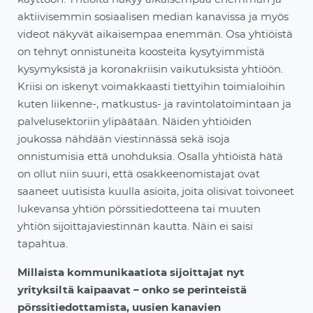
aktiivisemmin sosiaalisen median kanavissa ja myös
videot näkyvät aikaisempaa enemmän. Osa yhtiöistä
on tehnyt onnistuneita koosteita kysytyimmistä
kysymyksistä ja koronakriisin vaikutuksista yhtiöön.
Kriisi on iskenyt voimakkaasti tiettyihin toimialoihin
kuten liikenne-, matkustus- ja ravintolatoimintaan ja
palvelusektoriin ylipäätään. Näiden yhtiöiden
joukossa nähdään viestinnässä sekä isoja
onnistumisia että unohduksia. Osalla yhtiöistä hätä
on ollut niin suuri, että osakkeenomistajat ovat
saaneet uutisista kuulla asioita, joita olisivat toivoneet
lukevansa yhtiön pörssitiedotteena tai muuten
yhtiön sijoittajaviestinnän kautta. Näin ei saisi
tapahtua.
Millaista kommunikaatiota sijoittajat nyt
yrityksiltä kaipaavat – onko se perinteistä
pörssitiedottamista, uusien kanavien