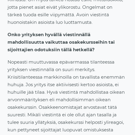
jotta pienet asiat eivät ylikorostu. Ongelmat on
tärkeä tuoda esille viipymättä. Avoin viestintä
huonoistakin asioista luo luottamusta.
Onko yrityksen hyvällä viestinnällä
mahdollisuutta vaikuttaa osakekursseihin tai
sijoittajien odotuksiin tällä hetkellä?
Nopeasti muuttuvassa epävarmassa tilanteessa
yrityksen viestinnällä on suuri merkitys.
Kriisitilanteessa markkinoilla on tavallista enemmän
huhuja. Jos yritys itse aktiivisesti kertoo asioista, ei
huhuille jää tilaa. Hyvä viestintä mahdollistaa oikean
arvonmäärityksen eli mahdollisimman oikean
osakekurssin. Osakkeenomistajat arvostavat tätä
suuresti. Mikäli viestintä ei ole ollut ajan tasalla ja
tulee suuria yllätyksiä, osakekurssi helposti ylireagoi,
kun pettyneet sijoittajat luopuvat omistuksesta