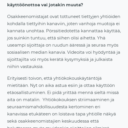
käyttöönottoa vai jotakin muuta?
Osakkeenomistajat ovat tottuneet tiettyjen yhtiöiden
kohdalla tiettyihin kanaviin, joten vanhoja muotoja ei
kannata unohtaa. Pörssitiedotetta kannattaa käyttää,
jos suinkin tuntuu, että siihen olisi aihetta. Yhä
useampi sijoittaja on ruudun ääressä ja seuraa myös
sosiaalisen median kanavia. Videoita voi hyödyntää ja
sijoittajilta voi myös kerätä kysymyksiä ja julkaista
niihin vastauksia.
Erityisesti toivon, että yhtiökokouskäytäntöjä
mietitään. Nyt on aika astua esiin ja ottaa käyttöön
etäosallistuminen. Ei pidä yrittää mennä sieltä missä
aita on matalin. Yhtiökokouksen striimaaminen ja
seuraamismahdollisuudesta kertominen eri
kanavissa etukäteen on loistava tapa yhtiölle näkyä
sekä osakkeenomistajien keskuudessa että