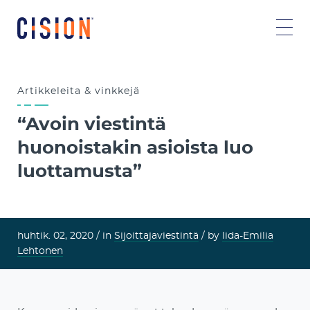
Artikkeleita & vinkkejä
“Avoin viestintä
huonoistakin asioista luo
luottamusta”
huhtik. 02, 2020 /
in
Sijoittajaviestintä
/ by
Iida-Emilia
Lehtonen