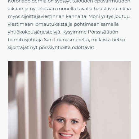
Koronaepidemia on syössyt talouden epävarmuuden
aikaan ja nyt eletään monella tavalla haastavaa aikaa
myös sijoittajaviestinnän kannalta. Moni yritys joutuu
viestimään lomautuksista ja pohtimaan samalla
yhtiökokousjärjestelyjä. Kysyimme Pörssisäätiön
toimitusjohtaja Sari Lounasmereltä, millaista tietoa
sijoittajat nyt pörssiyhtiöiltä odottavat.