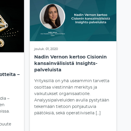
jouluk. 01, 2020
Nadin Vernon kertoo Cisionin
kansainvälisistä Insights-
palveluista
tteita –
Yrityksillä on yhä useammin tarvetta
osoittaa viestinnän merkitys ja
vaikutukset organisaatiolle.
dia –
Analyysipalveluiden avulla pystytään
en
tekemään tietoon pohjautuvia
issa.
päätöksiä, sekä operatiivisella […]
 puute