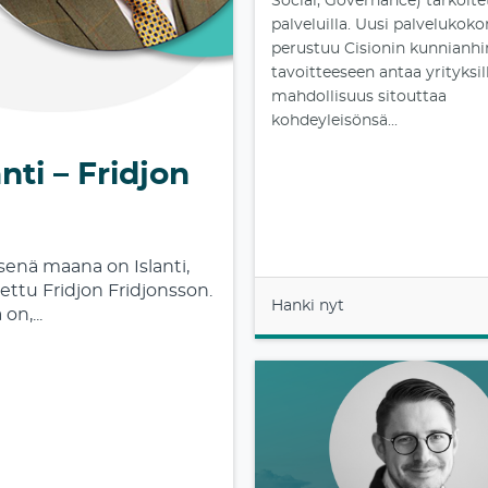
Social, Governance) tarkoite
palveluilla. Uusi palvelukok
perustuu Cisionin kunnianh
tavoitteeseen antaa yrityksil
mahdollisuus sitouttaa
kohdeyleisönsä...
ti – Fridjon
enä maana on Islanti,
ttu Fridjon Fridjonsson.
Hanki nyt
n,...