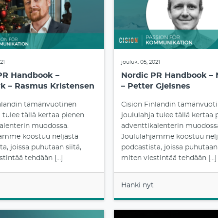
021
jouluk. 05, 2021
PR Handbook –
Nordic PR Handbook –
k – Rasmus Kristensen
– Petter Gjelsnes
inlandin tämänvuotinen
Cision Finlandin tämänvuot
 tulee tällä kertaa pienen
joululahja tulee tällä kertaa
alenterin muodossa.
adventtikalenterin muodoss
jamme koostuu neljästä
Joululahjamme koostuu nelj
a, joissa puhutaan siitä,
podcastista, joissa puhutaan 
stintää tehdään […]
miten viestintää tehdään […]
Hanki nyt