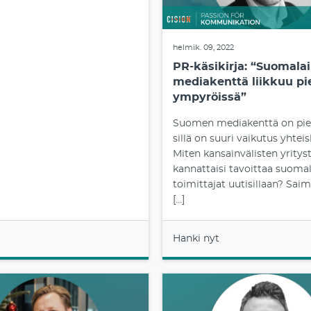
helmik. 09, 2022
PR-käsikirja: “Suomala
mediakenttä liikkuu pi
ympyröissä”
Suomen mediakenttä on pie
sillä on suuri vaikutus yhtei
Miten kansainvälisten yritys
kannattaisi tavoittaa suomal
toimittajat uutisillaan? Sa
[…]
Hanki nyt