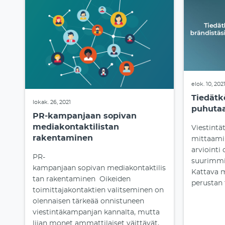
elok. 10, 202
Tiedätk
lokak. 26, 2021
puhuta
PR-kampanjaan sopivan
mediakontaktilistan
Viestintä
rakentaminen
mittaami
arviointi 
PR-
suurimmis
kampanjaan sopivan mediakontaktilis
Kattava 
tan rakentaminen Oikeiden
perustan t
toimittajakontaktien valitseminen on
olennaisen tärkeää onnistuneen
viestintäkampanjan kannalta, mutta
liian monet ammattilaiset väittävät,