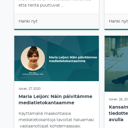
että heiltä puuttuvat ...
Hanki nyt
Hanki nyt
lokak. 27, 2020
Maria Leijon: Näin päivitämme
lokak. 26, 2
mediatietokantaamme
Kansain
tiedott
Käyttämällä maakohtaisia
avulla
mediatietokantoja tavoitat haluamasi
vastaanottajat kohdemaassasi.