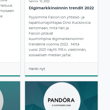
tulla
helmik. 10, 2022
onaisuus
Digimarkkinoinnin trendit 2022
imoiseen
le
Pyysimme Falcon.ion yhteisö- ja
tapahtumajohtajaa Dino Kuckovicia
kertomaan, mitä hän ja
Falcon pitävät
kuumimpina digimarkkinoinnin
trendeinä vuonna 2022. Miltä
vuosi 2021 näytti PR:n, viestinnän,
sosiaalisen median ja/tai...
Hanki nyt