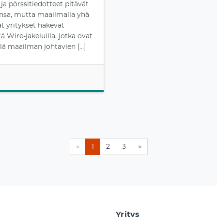
 ja pörssitiedotteet pitävät
nsa, mutta maailmalla yhä
 yritykset hakevat
ä Wire-jakeluilla, jotka ovat
lä maailman johtavien […]
«
1
2
3
»
Yritys