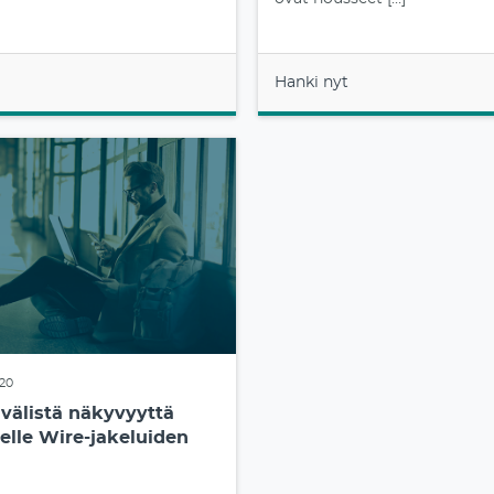
Hanki nyt
020
välistä näkyvyyttä
eelle Wire-jakeluiden