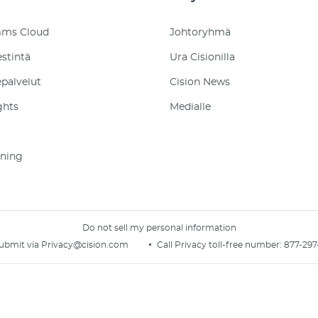
mms Cloud
Johtoryhmä
estintä
Ura Cisionilla
palvelut
Cision News
ghts
Medialle
ening
Do not sell my personal information
ubmit via
Privacy@cision.com
Call Privacy toll-free number:
877-297