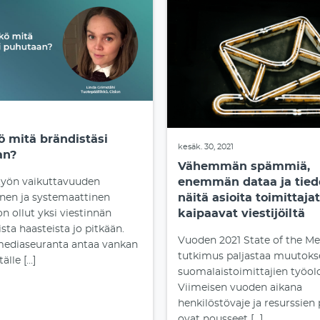
1
ö mitä brändistäsi
kesäk. 30, 2021
an?
Vähemmän spämmiä,
enemmän dataa ja tiedo
työn vaikuttavuuden
näitä asioita toimittajat
nen ja systemaattinen
kaipaavat viestijöiltä
on ollut yksi viestinnän
ta haasteista jo pitkään.
Vuoden 2021 State of the Me
mediaseuranta antaa vankan
tutkimus paljastaa muutoks
älle […]
suomalaistoimittajien työolo
Viimeisen vuoden aikana
henkilöstövaje ja resurssien
ovat nousseet […]