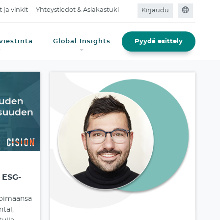
t ja vinkit
Yhteystiedot & Asiakastuki
Kirjaudu
aviestintä
Global Insights
Pyydä esittely
 ESG-
ikoimaansa
tal,