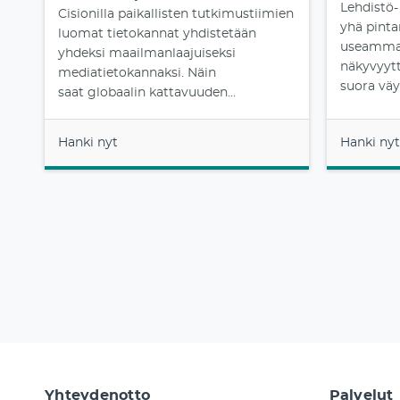
Lehdistö-
Cisionilla paikallisten tutkimustiimien
yhä pinta
luomat tietokannat yhdistetään
useammat
yhdeksi maailmanlaajuiseksi
näkyvyytt
mediatietokannaksi. Näin
suora väy
saat globaalin kattavuuden...
Hanki nyt
Hanki nyt
Yhteydenotto
Palvelut