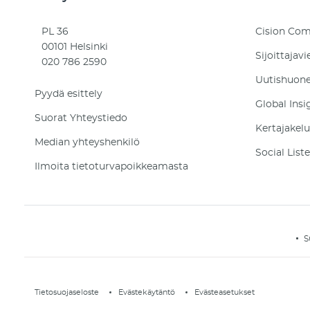
PL 36
Cision Co
00101 Helsinki
Sijoittajavi
020 786 2590
Uutishuone
Pyydä esittely
Global Insi
Suorat Yhteystiedo
Kertajakelu
Median yhteyshenkilö
Social List
Ilmoita tietoturvapoikkeamasta
S
Tietosuojaseloste
Evästekäytäntö
Evästeasetukset