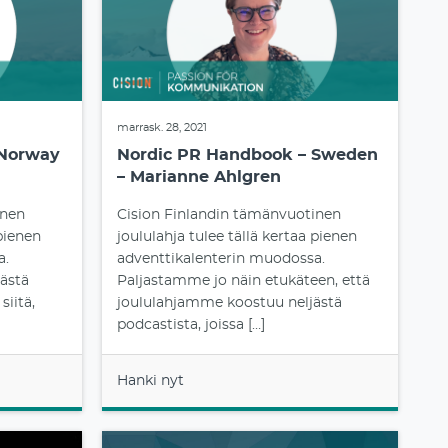
marrask. 28, 2021
 Norway
Nordic PR Handbook – Sweden
– Marianne Ahlgren
inen
Cision Finlandin tämänvuotinen
 pienen
joululahja tulee tällä kertaa pienen
a.
adventtikalenterin muodossa.
ästä
Paljastamme jo näin etukäteen, että
siitä,
joululahjamme koostuu neljästä
podcastista, joissa […]
Hanki nyt