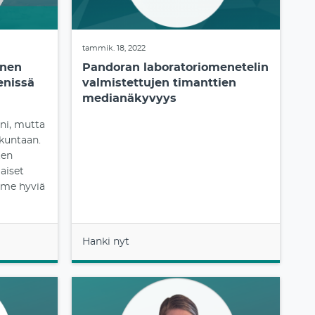
tammik. 18, 2022
inen
Pandoran laboratoriomenetelin
enissä
valmistettujen timanttien
medianäkyvyys
ni, mutta
skuntaan.
ten
aiset
imme hyviä
Hanki nyt