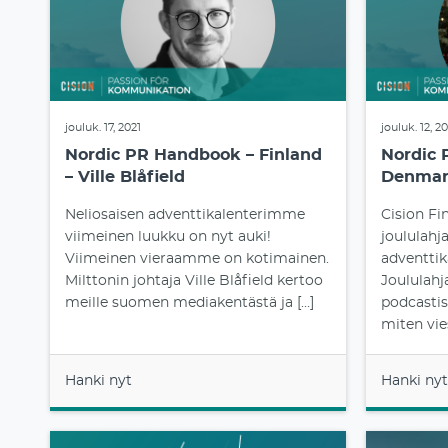
jouluk. 17, 2021
jouluk. 12, 2
Nordic PR Handbook – Finland
Nordic 
– Ville Blåfield
Denmar
Neliosaisen adventtikalenterimme
Cision F
viimeinen luukku on nyt auki!
joululahja
Viimeinen vieraamme on kotimainen.
adventtik
Milttonin johtaja Ville Blåfield kertoo
Joululah
meille suomen mediakentästä ja […]
podcastist
miten vie
Hanki nyt
Hanki nyt